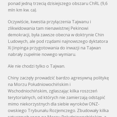
ponad jedną trzecią dzisiejszego obszaru ChRL (9,6
mln km kw. ca).
Oczywiście, kwestia przyłączenia Tajwanu i
zlikwidowania tam nienawistnej Pekinowi
demokracji, była zawsze obecna w doktrynie Chin
Ludowych, ale pod rządami najnowszego dyktatora
Xi Jinpinga przygotowania do inwazji na Tajwan
nabrały zupełnie nowego wymiaru.
Ale nie chodzi tylko o Tajwan.
Chiny zaczęły prowadzić bardzo agresywną politykę
na Morzu Południowochińskim i
Wschodniochińskim, zgłaszając kilka roszczeń
terytorialnych, od których nie zamierzają odstąpić
mimo niekorzystnych dla siebie wyroków ONZ-
owskiego Trybunału Rozjemczego. Zbudowały kilka