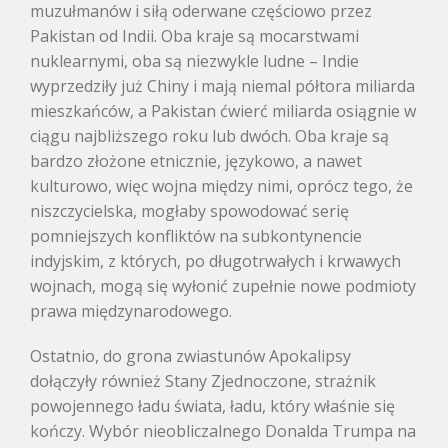
muzułmanów i siłą oderwane częściowo przez
Pakistan od Indii. Oba kraje są mocarstwami
nuklearnymi, oba są niezwykle ludne – Indie
wyprzedziły już Chiny i mają niemal półtora miliarda
mieszkańców, a Pakistan ćwierć miliarda osiągnie w
ciągu najbliższego roku lub dwóch. Oba kraje są
bardzo złożone etnicznie, językowo, a nawet
kulturowo, więc wojna między nimi, oprócz tego, że
niszczycielska, mogłaby spowodować serię
pomniejszych konfliktów na subkontynencie
indyjskim, z których, po długotrwałych i krwawych
wojnach, mogą się wyłonić zupełnie nowe podmioty
prawa międzynarodowego.
Ostatnio, do grona zwiastunów Apokalipsy
dołączyły również Stany Zjednoczone, strażnik
powojennego ładu świata, ładu, który właśnie się
kończy. Wybór nieobliczalnego Donalda Trumpa na