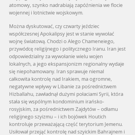
atomowy, szynko nadrabiają zapóźnienia we flocie
wojennej i lotnictwie wojskowym.
Można dyskutować, czy czwarty jeździec
współczesnej Apokalipsy jest w stanie wywołać
wojnę światową. Chodzi o Alego Chameneiego,
przywódcę religijnego i politycznego Iranu. Iran jest
odpowiedzialny za wywołanie wielu wojen
lokalnych, a jego ekspansjonizm regionalny wydaje
się niepohamowany. Iran sprawuje niemal
całkowita kontrolę nad Irakiem, ma ogromne,
negatywne wpływy w Libanie za pośrednictwem
Hizballahu, zawładnął dużymi połaciami Syrii, która
stała się wspólnym kondominium irańsko-
rosyjskim, za pośrednictwem Zajdytów – odłamu
religijnego szyizmu – i ich bojówek Houtich
kontroluje przeważającą część terytorium Jemenu.
Usiłował przejąć kontrolę nad szyickim Bahrajnem i