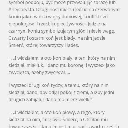
symbol podboju, być może przywołując zarazę lub
Antychrysta. Drugi nosi miecz i jedzie na czerwonym
koniu jako twórca wojny domowej, konfliktów i
niepokojów. Trzeci, kupiec żywności, jedzie na
czarnym koniu symbolizującym głód i niesie wagę.
Czwarty i ostatni koń jest blady, na nim jedzie
Śmierć, której towarzyszy Hades.
… „I widziałem, a oto koń biały, a ten, który na nim
siedział, miał łuk, i dano mu koronę, i wyszedł jako
zwycięzca, ażeby zwyciężał. …
I wyszedł drugi koń rydzy; a temu, który na nim
siedział, dano, aby odjął pokój z ziemi, a iżby jedni
drugich zabijali, i dano mu miecz wielki”.
… „I widziałem, a oto koń płowy, a tego, który
siedział na nim, imię było Śmierć, a Otchłań mu
towarzyszyła; i dana im jest moc nad czwartą częścią