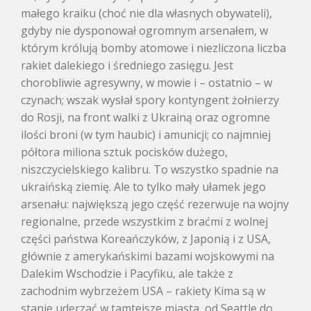
małego kraiku (choć nie dla własnych obywateli),
gdyby nie dysponował ogromnym arsenałem, w
którym królują bomby atomowe i niezliczona liczba
rakiet dalekiego i średniego zasięgu. Jest
chorobliwie agresywny, w mowie i – ostatnio – w
czynach; wszak wysłał spory kontyngent żołnierzy
do Rosji, na front walki z Ukrainą oraz ogromne
ilości broni (w tym haubic) i amunicji; co najmniej
półtora miliona sztuk pocisków dużego,
niszczycielskiego kalibru. To wszystko spadnie na
ukraińską ziemię. Ale to tylko mały ułamek jego
arsenału: największą jego część rezerwuje na wojny
regionalne, przede wszystkim z braćmi z wolnej
części państwa Koreańczyków, z Japonią i z USA,
głównie z amerykańskimi bazami wojskowymi na
Dalekim Wschodzie i Pacyfiku, ale także z
zachodnim wybrzeżem USA – rakiety Kima są w
stanie uderzać w tamtejsze miasta, od Seattle do