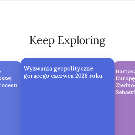
Keep Exploring
Wyzwania geopolityczne
ę
Bartos
gorącego czerwca 2026 roku
kszej
Europę
procesu
Zjedno
Sebast