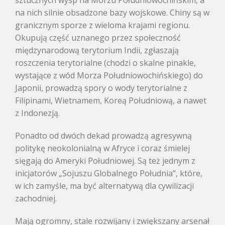
sztucznych wysp na Morzu Południowochińskim, a
na nich silnie obsadzone bazy wojskowe. Chiny są w
granicznym sporze z wieloma krajami regionu.
Okupują część uznanego przez społeczność
międzynarodową terytorium Indii, zgłaszają
roszczenia terytorialne (chodzi o skalne pinakle,
wystające z wód Morza Południowochińskiego) do
Japonii, prowadzą spory o wody terytorialne z
Filipinami, Wietnamem, Koreą Południową, a nawet
z Indonezją.
Ponadto od dwóch dekad prowadzą agresywną
politykę neokolonialną w Afryce i coraz śmielej
sięgają do Ameryki Południowej. Są też jednym z
inicjatorów „Sojuszu Globalnego Południa”, które,
w ich zamyśle, ma być alternatywą dla cywilizacji
zachodniej.
Mają ogromny, stale rozwijany i zwiększany arsenał