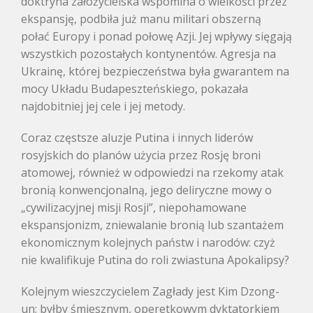
doktryna założycielska wspomina o wielkości przez
ekspansję, podbiła już manu militari obszerną
połać Europy i ponad połowę Azji. Jej wpływy sięgają
wszystkich pozostałych kontynentów. Agresja na
Ukrainę, której bezpieczeństwa była gwarantem na
mocy Układu Budapeszteńskiego, pokazała
najdobitniej jej cele i jej metody.
Coraz częstsze aluzje Putina i innych liderów
rosyjskich do planów użycia przez Rosję broni
atomowej, również w odpowiedzi na rzekomy atak
bronią konwencjonalną, jego deliryczne mowy o
„cywilizacyjnej misji Rosji”, niepohamowane
ekspansjonizm, zniewalanie bronią lub szantażem
ekonomicznym kolejnych państw i narodów: czyż
nie kwalifikuje Putina do roli zwiastuna Apokalipsy?
Kolejnym wieszczycielem Zagłady jest Kim Dzong-
un; byłby śmiesznym, operetkowym dyktatorkiem