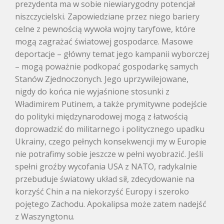
prezydenta ma w sobie niewiarygodny potencjał
niszczycielski. Zapowiedziane przez niego bariery
celne z pewnością wywoła wojny taryfowe, które
mogą zagrażać światowej gospodarce. Masowe
deportacje – główny temat jego kampanii wyborczej
– mogą poważnie podkopać gospodarkę samych
Stanów Zjednoczonych. Jego uprzywilejowane,
nigdy do końca nie wyjaśnione stosunki z
Władimirem Putinem, a także prymitywne podejście
do polityki międzynarodowej mogą z łatwością
doprowadzić do militarnego i politycznego upadku
Ukrainy, czego pełnych konsekwencji my w Europie
nie potrafimy sobie jeszcze w pełni wyobrazić. Jeśli
spełni groźby wycofania USA z NATO, radykalnie
przebuduje światowy układ sił, zdecydowanie na
korzyść Chin a na niekorzyść Europy i szeroko
pojętego Zachodu. Apokalipsa może zatem nadejść
z Waszyngtonu.